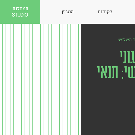
המתכנה
לקוחות
המגזין
STUDIO
 השלישי
וני
י: תנאי