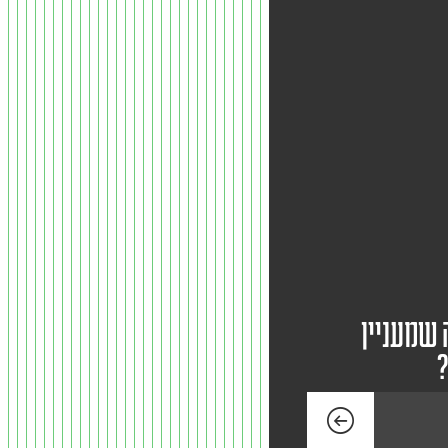
 שמעניין
?