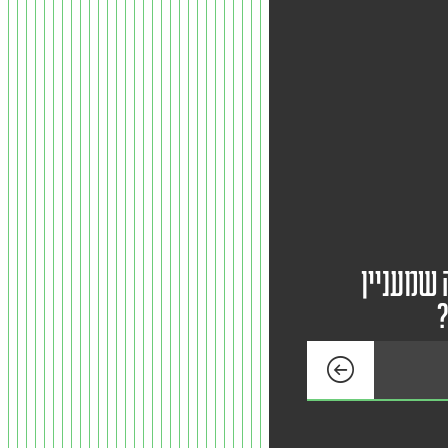
 שמעניין
?