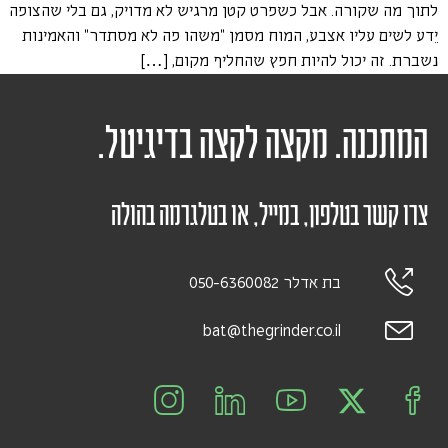
לתוך מה שקורה. אבל כשפרט קטן מרגיש לא מדויק, גם בלי שהצופה
יֵדע לשים עליו אצבע, המוח מסמן "משהו פה לא מסתדר" והאמינות
נשברת. זה יכול להיות חפץ שהחליף מקום, […]
המתכנה. מקצה לקצה בדיגיטל.
צרו קשר בטלפון, במייל, או בטלגרמה בהולה
בת אדלר 050-6360082
bat@thegrinder.co.il