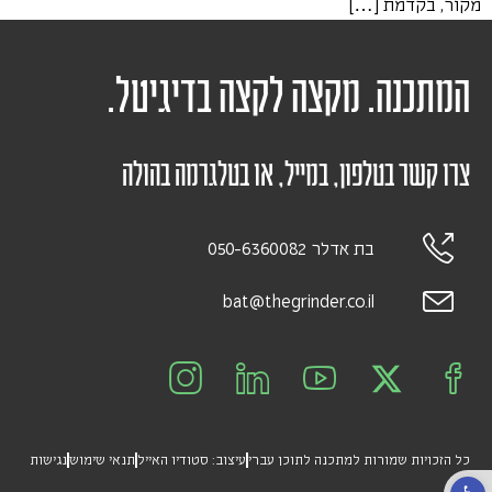
מקור, בקדמת […]
המתכנה. מקצה לקצה בדיגיטל.
צרו קשר בטלפון, במייל, או בטלגרמה בהולה
בת אדלר 050-6360082
bat@thegrinder.co.il
כל הזכויות שמורות למתכנה לתוכן עברי
עיצוב: סטודיו האייל
תנאי שימוש
נגישות
פתח סרגל נגישות