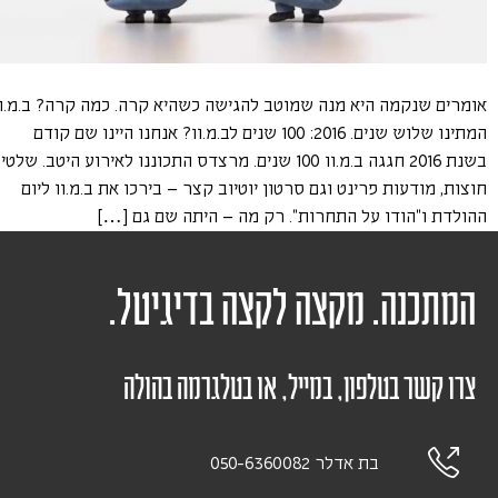
אומרים שנקמה היא מנה שמוטב להגישה כשהיא קרה. כמה קרה? ב.מ.וו
המתינו שלוש שנים. 2016: 100 שנים לב.מ.וו? אנחנו היינו שם קודם
בשנת 2016 חגגה ב.מ.וו 100 שנים. מרצדס התכוננו לאירוע היטב. שלטי
חוצות, מודעות פרינט וגם סרטון יוטיוב קצר – בירכו את ב.מ.וו ליום
ההולדת ו"הודו על התחרות". רק מה – היתה שם גם […]
המתכנה. מקצה לקצה בדיגיטל.
צרו קשר בטלפון, במייל, או בטלגרמה בהולה
בת אדלר 050-6360082