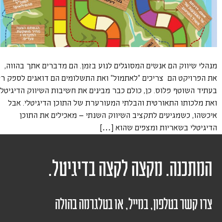
מנהלי שיווק הם אנשים המסוגלים לנוע בזמן. הם מדברים אתך בהווה,
את הפרויקט הם צריכים "לאתמול" ואת התשלומים הם דואגים לספק ר
בעתיד השוטף פלוס. כן, כולם כבר מבינים את חשיבות השיווק הדיגיטלי
ואת מלכותו התאורטית והבלתי המעורערת של התוכן הדיגיטלי. אבל
איכשהו, כשמגיעים לתקציב השיווק השנתי – מאכילים את התוכן
הדיגיטלי בשאריות ומצפים שהוא […]
המתכנה. מקצה לקצה בדיגיטל.
צרו קשר בטלפון, במייל, או בטלגרמה בהולה