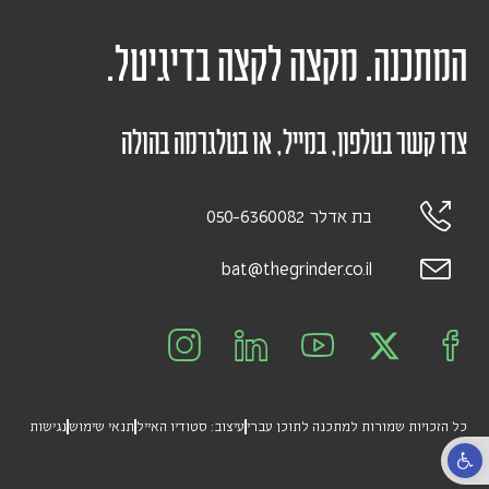
המתכנה. מקצה לקצה בדיגיטל.
צרו קשר בטלפון, במייל, או בטלגרמה בהולה
בת אדלר 050-6360082
bat@thegrinder.co.il
כל הזכויות שמורות למתכנה לתוכן עברי
עיצוב: סטודיו האייל
תנאי שימוש
נגישות
פתח סרגל נגישות