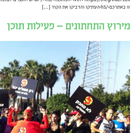
זו באתרכם</h3>העתיקו והדביקו את הקוד […]
מירוץ התחתונים – פעילות תוכן