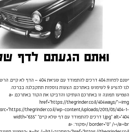
ישנם לפחות 404 דרכים להתמודד עם שגיאת 404 – הדף לא קיים. ה
לנו להציע 9 לשימוש באתרכם. הצעות נוספות תתקבלנה בברכה.
הטמיעו תמונה זו באתרכם העתיקו והדביקו את הקוד באתרכם: <a
href="https://thegrinder.co.il/404ways/"><img
src="https://thegrinder.co.il/wp-content/uploads/2013/03/404-1-
1.jpg" alt="404 דרכים להתמודד עם דף שלא קיים" width="635"
border="0" /></a><br />מקור: <a
href="https://thegrinder.co.il">המתכנה</a><br /><h3 >הטמיעו תמונ