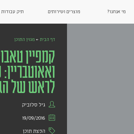
מי אנחנו?
מוצרים ושירותים
תיק עבודות
דף הבית
←
מגזין התוכן
קמפיין טאבו
ואאוטבריין: כ
לראש של הג
גיל סלוביק
19/09/2016
הפצת תוכן