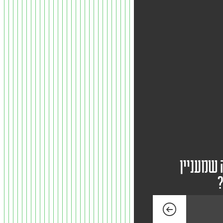
 שמעניין
?