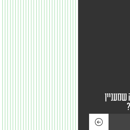
 שמעניין
?