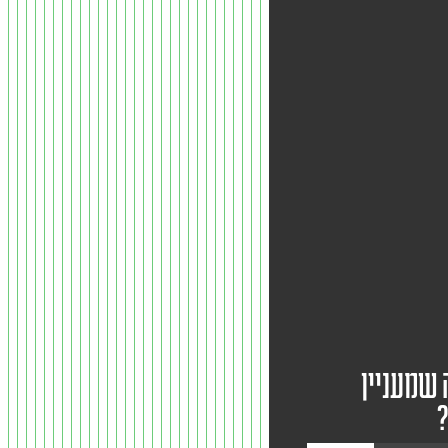
 שמעניין
?