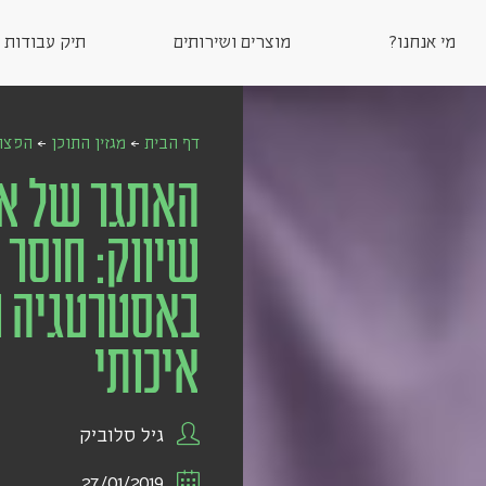
מי אנחנו?
מוצרים ושירותים
תיק עבודות
דף הבית
←
מגזין התוכן
←
הפצת
האתגר של או
שיווק: חוסר
באסטרטגיה ו
איכותי
גיל סלוביק
27/01/2019